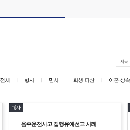
전체
형사
민사
회생⋅파산
이혼⋅상속
형사
음주운전사고 집행유예선고 사례